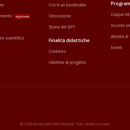
Program
re
Cos'è un booktrailer
Output inte
amento
Descrizione
Aggiornato
Incontri in
Storia del BFF
Attività d
o scientifico
Finalità didattiche
Eventi
Contesto
Obiettivi di progetto
© 2026 Booktrailer Film Festival. Tutti i diritti riservati.