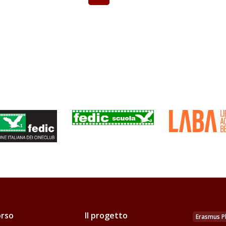
rso
Il progetto
Erasmus Pl