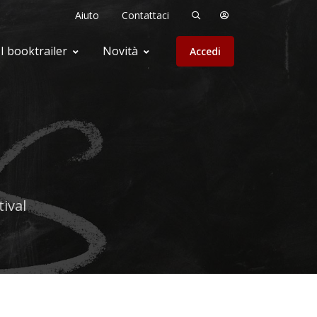
Aiuto
Contattaci
I booktrailer
Novità
Accedi
ival