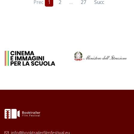
Prec
1
2
…
27
Succ
info@booktrailerfilmfestival.eu