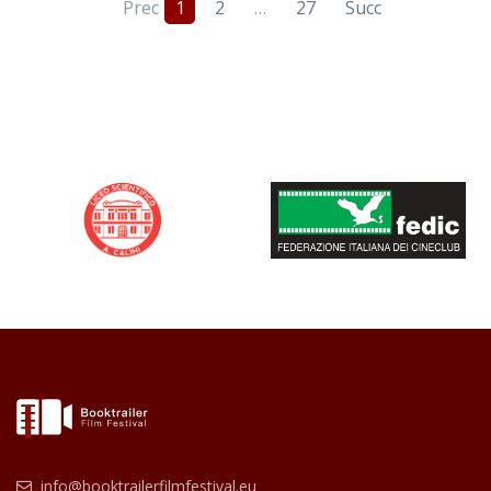
Prec
1
2
…
27
Succ
info@booktrailerfilmfestival.eu